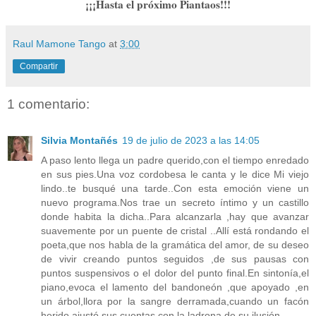
¡¡¡Hasta el próximo Piantaos!!!
Raul Mamone Tango
at
3:00
Compartir
1 comentario:
Silvia Montañés
19 de julio de 2023 a las 14:05
A paso lento llega un padre querido,con el tiempo enredado
en sus pies.Una voz cordobesa le canta y le dice Mi viejo
lindo..te busqué una tarde..Con esta emoción viene un
nuevo programa.Nos trae un secreto íntimo y un castillo
donde habita la dicha..Para alcanzarla ,hay que avanzar
suavemente por un puente de cristal ..Allí está rondando el
poeta,que nos habla de la gramática del amor, de su deseo
de vivir creando puntos seguidos ,de sus pausas con
puntos suspensivos o el dolor del punto final.En sintonía,el
piano,evoca el lamento del bandoneón ,que apoyado ,en
un árbol,llora por la sangre derramada,cuando un facón
herido,ajustó sus cuentas con la ladrona de su ilusión.