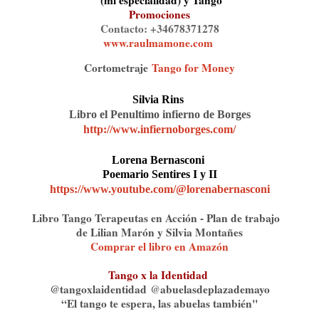
(mi especialidad) y Tango
Promociones
Contacto: +34678371278
www.raulmamone.com
⁠
Cortometraje
Tango for Money
Silvia Rins
Libro el Penultimo infierno de Borges
http://www.infiernoborges.com/
Lorena Bernasconi
Poemario Sentires I y II
https://www.youtube.com/@lorenabernasconi
Libro Tango Terapeutas en Acción - Plan de trabajo
de Lilian Marón y Silvia Montañe
s
Comprar el libro en Amazón
Tango x la Identidad
@tangoxlaidentidad⁠⁠⁠⁠
abuelasdeplazademayo
@⁠
“El tango te espera, las abuelas también"