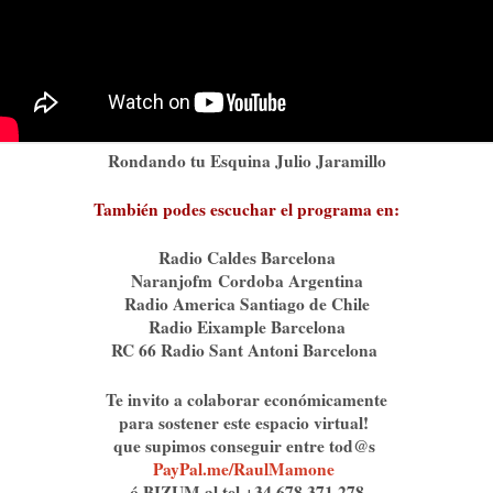
Rondando tu Esquina Julio Jaramillo
También podes escuchar el programa en:
Radio Caldes Barcelona
Naranjofm⁠⁠
Cordoba Argentina
Radio America Santiago de Chile
Radio Eixample Barcelona
RC 66 Radio Sant Antoni Barcelona
Te invito a colaborar económicamente
para sostener este espacio virtual!
que supimos conseguir entre tod@s
PayPal.me/RaulMamone
⁠⁠⁠
⁠ó BIZUM al tel +34 678 371 278