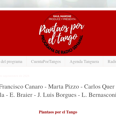
 del programa
CuentaPoeTangos
Agenda Tanguera
Radi
de septiembre de 2024
Francisco Canaro - Marta Pizzo - Carlos Quer 
la - E. Braier - J. Luis Borgues - L. Bernascon
Piantaos por el Tango