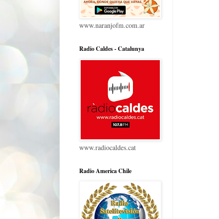
www.naranjofm.com.ar
Radio Caldes - Catalunya
www.radiocaldes.cat
Radio America Chile