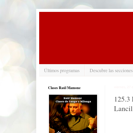
Últimos programas
Descubre las secciones
Clases Raúl Mamone
viernes, 27 
125.3 
Lancil