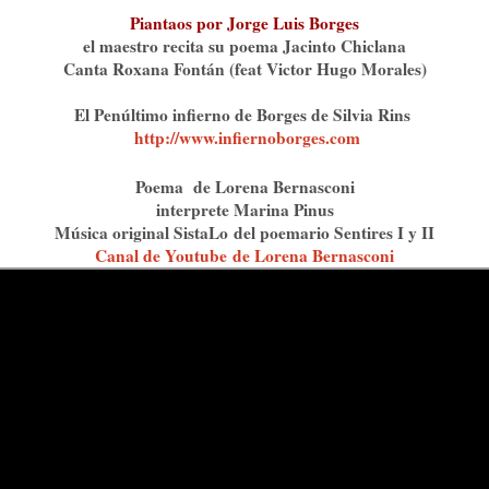
Piantaos por Jorge Luis Borges
el maestro recita su poema Jacinto Chiclana
Canta Roxana Fontán (feat Victor Hugo Morales)
El Penúltimo infierno de Borges de Silvia Rins
http://www.infiernoborges.com⁠
Poema de Lorena Bernasconi
interprete Marina Pinus
Música original SistaLo del poemario Sentires I y II
Canal de Youtube⁠⁠
de Lorena Bernasconi